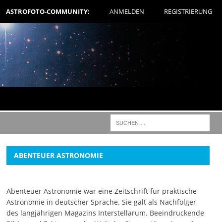
ASTROFOTO-COMMUNITY:
ANMELDEN
REGISTRIERUNG
ABENTEUER ASTRONOMIE
Abenteuer Astronomie war eine Zeitschrift für praktische
Astronomie in deutscher Sprache. Sie galt als Nachfolger
des langjährigen Magazins Interstellarum. Beeindruckende