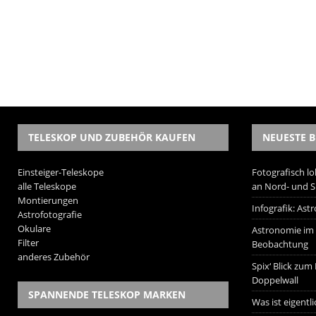
TELESKOP UND ZUBEHÖR KAUFEN
NEUESTE B
Einsteiger-Teleskope
Fotografisch lo
alle Teleskope
an Nord- und 
Montierungen
Infografik: As
Astrofotografie
Okulare
Astronomie im W
Filter
Beobachtung
anderes Zubehör
Spix‘ Blick zum
Doppelwall
SPANNENDE TELESKOP MARKEN
Was ist eigentl