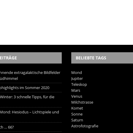
EITRÄGE
BELIEBTE TAGS
hnende extragalaktische Bildfelder
Mond
Südhimmel
Jupiter
Teleskop
trohighlights im Sommer 2020
Mars
Venus
inter: 3 schnelle Tipps, für die
Milchstrasse
Komet
 Mond: Hesiodus – Lichtspiele und
Sonne
Saturn
Astrofotografie
ich … 66?