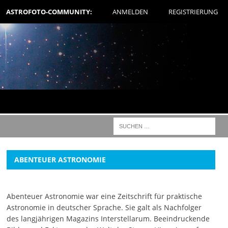
ASTROFOTO-COMMUNITY:
ANMELDEN
REGISTRIERUNG
ABENTEUER ASTRONOMIE
Abenteuer Astronomie war eine Zeitschrift für praktische
Astronomie in deutscher Sprache. Sie galt als Nachfolger
des langjährigen Magazins Interstellarum. Beeindruckende