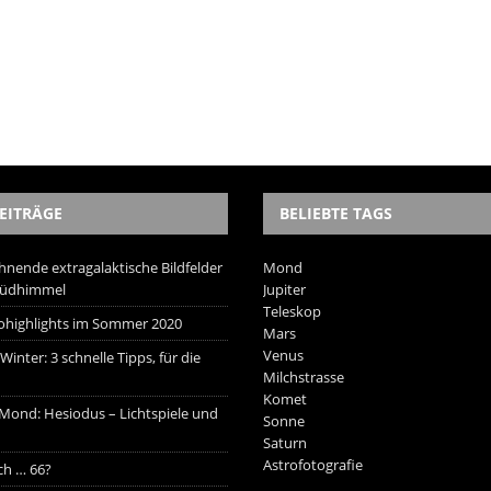
EITRÄGE
BELIEBTE TAGS
hnende extragalaktische Bildfelder
Mond
Südhimmel
Jupiter
Teleskop
trohighlights im Sommer 2020
Mars
Venus
inter: 3 schnelle Tipps, für die
Milchstrasse
Komet
 Mond: Hesiodus – Lichtspiele und
Sonne
Saturn
Astrofotografie
ich … 66?