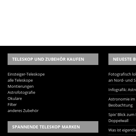
TELESKOP UND ZUBEHÖR KAUFEN
NEUESTE B
Einsteiger-Teleskope
Fotografisch lo
alle Teleskope
an Nord- und 
Montierungen
Infografik: As
Astrofotografie
Okulare
Astronomie im W
Filter
Beobachtung
anderes Zubehör
Spix‘ Blick zum
Doppelwall
SPANNENDE TELESKOP MARKEN
Was ist eigentl