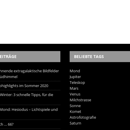
EITRÄGE
BELIEBTE TAGS
hnende extragalaktische Bildfelder
Mond
Südhimmel
Jupiter
Teleskop
trohighlights im Sommer 2020
Mars
Venus
inter: 3 schnelle Tipps, für die
Milchstrasse
Sonne
 Mond: Hesiodus – Lichtspiele und
Komet
Astrofotografie
Saturn
ich … 66?