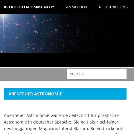
ASTROFOTO-COMMUNITY:
ANMELDEN
REGISTRIERUNG
ABENTEUER ASTRONOMIE
Abenteuer Astronomie war eine Zeitschrift für praktische
Astronomie in deutscher Sprache. Sie galt als Nachfolger
des langjährigen Magazins Interstellarum. Beeindruckende