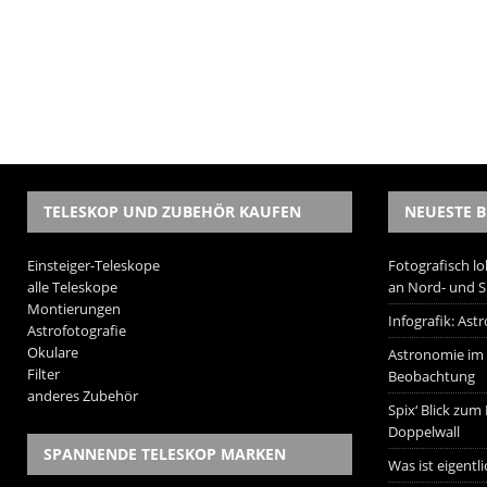
TELESKOP UND ZUBEHÖR KAUFEN
NEUESTE B
Einsteiger-Teleskope
Fotografisch lo
alle Teleskope
an Nord- und 
Montierungen
Infografik: As
Astrofotografie
Okulare
Astronomie im W
Filter
Beobachtung
anderes Zubehör
Spix‘ Blick zum
Doppelwall
SPANNENDE TELESKOP MARKEN
Was ist eigentl