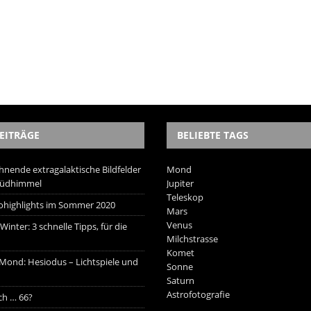
EITRÄGE
BELIEBTE TAGS
hnende extragalaktische Bildfelder
Mond
Südhimmel
Jupiter
Teleskop
trohighlights im Sommer 2020
Mars
Venus
inter: 3 schnelle Tipps, für die
Milchstrasse
Komet
 Mond: Hesiodus – Lichtspiele und
Sonne
Saturn
Astrofotografie
ich … 66?