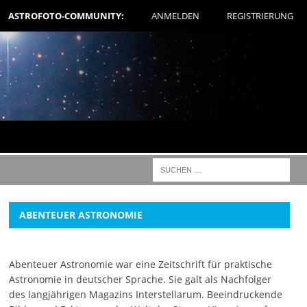
ASTROFOTO-COMMUNITY:
ANMELDEN
REGISTRIERUNG
ABENTEUER ASTRONOMIE
Abenteuer Astronomie war eine Zeitschrift für praktische
Astronomie in deutscher Sprache. Sie galt als Nachfolger
des langjährigen Magazins Interstellarum. Beeindruckende