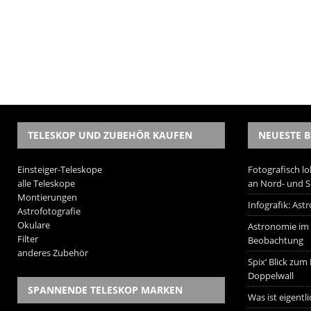
TELESKOP UND ZUBEHÖR KAUFEN
NEUESTE B
Einsteiger-Teleskope
Fotografisch lo
alle Teleskope
an Nord- und 
Montierungen
Infografik: As
Astrofotografie
Okulare
Astronomie im W
Filter
Beobachtung
anderes Zubehör
Spix‘ Blick zum
Doppelwall
SPANNENDE TELESKOP MARKEN
Was ist eigentl