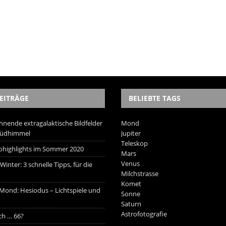
EITRÄGE
BELIEBTE TAGS
hnende extragalaktische Bildfelder
Mond
Südhimmel
Jupiter
Teleskop
trohighlights im Sommer 2020
Mars
Venus
inter: 3 schnelle Tipps, für die
Milchstrasse
Komet
 Mond: Hesiodus – Lichtspiele und
Sonne
Saturn
Astrofotografie
ich … 66?