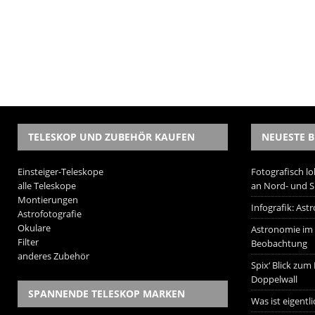
TELESKOP UND ZUBEHÖR KAUFEN
NEUESTE B
Einsteiger-Teleskope
Fotografisch lo
alle Teleskope
an Nord- und 
Montierungen
Infografik: As
Astrofotografie
Okulare
Astronomie im W
Filter
Beobachtung
anderes Zubehör
Spix‘ Blick zum
Doppelwall
SPANNENDE TELESKOP MARKEN
Was ist eigentl