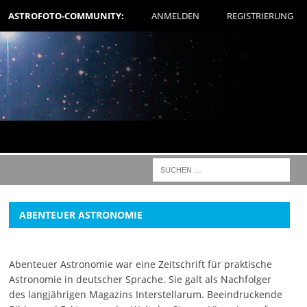
ASTROFOTO-COMMUNITY:
ANMELDEN
REGISTRIERUNG
ABENTEUER ASTRONOMIE
Abenteuer Astronomie war eine Zeitschrift für praktische
Astronomie in deutscher Sprache. Sie galt als Nachfolger
des langjährigen Magazins Interstellarum. Beeindruckende