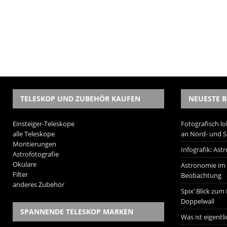
TELESKOP UND ZUBEHÖR KAUFEN
NEUESTE B
Einsteiger-Teleskope
Fotografisch lo
alle Teleskope
an Nord- und 
Montierungen
Infografik: As
Astrofotografie
Okulare
Astronomie im W
Filter
Beobachtung
anderes Zubehör
Spix‘ Blick zum
Doppelwall
SPANNENDE TELESKOP MARKEN
Was ist eigentl