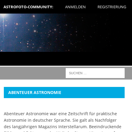
ASTROFOTO-COMMUNITY:
ANMELDEN
REGISTRIERUNG
ABENTEUER ASTRONOMIE
Abenteuer Astronomie war eine Zeitschrift für praktische
Astronomie in deutscher Sprache. Sie galt als Nachfolger
des langjährigen Magazins Interstellarum. Beeindruckende