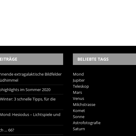
EITRÄGE
BELIEBTE TAGS
hnende extragalaktische Bildfelder
Mond
Südhimmel
Jupiter
Teleskop
trohighlights im Sommer 2020
Mars
Venus
inter: 3 schnelle Tipps, für die
Milchstrasse
Komet
 Mond: Hesiodus – Lichtspiele und
Sonne
Astrofotografie
Saturn
ich … 66?