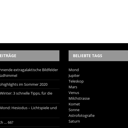
EITRÄGE
BELIEBTE TAGS
hnende extragalaktische Bildfelder
Mond
Südhimmel
Jupiter
Teleskop
trohighlights im Sommer 2020
Mars
Venus
inter: 3 schnelle Tipps, für die
Milchstrasse
Komet
 Mond: Hesiodus – Lichtspiele und
Sonne
Astrofotografie
Saturn
ich … 66?