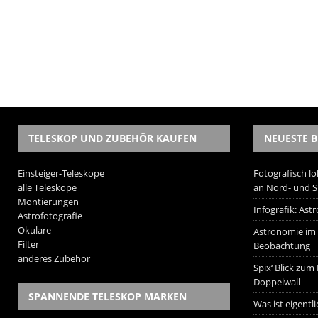
TELESKOP UND ZUBEHÖR KAUFEN
NEUESTE B
Einsteiger-Teleskope
Fotografisch lo
alle Teleskope
an Nord- und 
Montierungen
Infografik: As
Astrofotografie
Okulare
Astronomie im W
Filter
Beobachtung
anderes Zubehör
Spix‘ Blick zum
Doppelwall
SPANNENDE TELESKOP MARKEN
Was ist eigentl