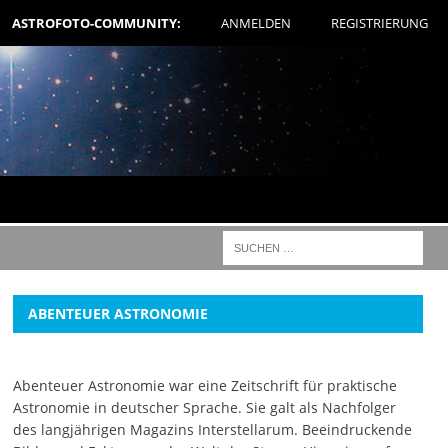
ASTROFOTO-COMMUNITY:
ANMELDEN
REGISTRIERUNG
ABENTEUER ASTRONOMIE
Abenteuer Astronomie war eine Zeitschrift für praktische
Astronomie in deutscher Sprache. Sie galt als Nachfolger
des langjährigen Magazins Interstellarum. Beeindruckende