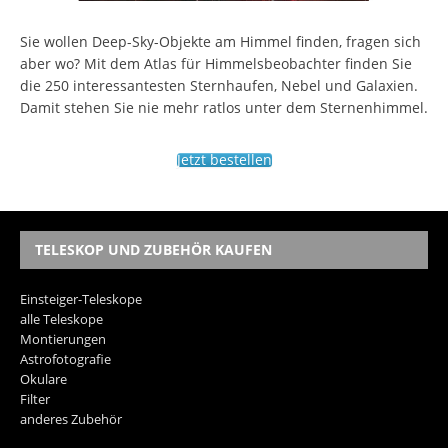
Sie wollen Deep-Sky-Objekte am Himmel finden, fragen sich
aber wo? Mit dem Atlas für Himmelsbeobachter finden Sie
die 250 interessantesten Sternhaufen, Nebel und Galaxien.
Damit stehen Sie nie mehr ratlos unter dem Sternenhimmel.
Jetzt bestellen
TELESKOP UND ZUBEHÖR KAUFEN
Einsteiger-Teleskope
alle Teleskope
Montierungen
Astrofotografie
Okulare
Filter
anderes Zubehör