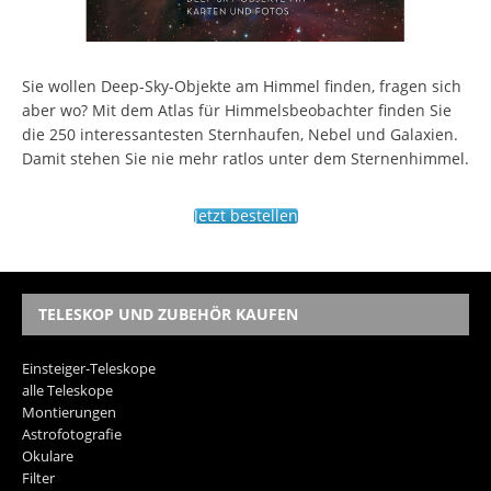
Sie wollen Deep-Sky-Objekte am Himmel finden, fragen sich
aber wo? Mit dem Atlas für Himmelsbeobachter finden Sie
die 250 interessantesten Sternhaufen, Nebel und Galaxien.
Damit stehen Sie nie mehr ratlos unter dem Sternenhimmel.
Jetzt bestellen
TELESKOP UND ZUBEHÖR KAUFEN
Einsteiger-Teleskope
alle Teleskope
Montierungen
Astrofotografie
Okulare
Filter