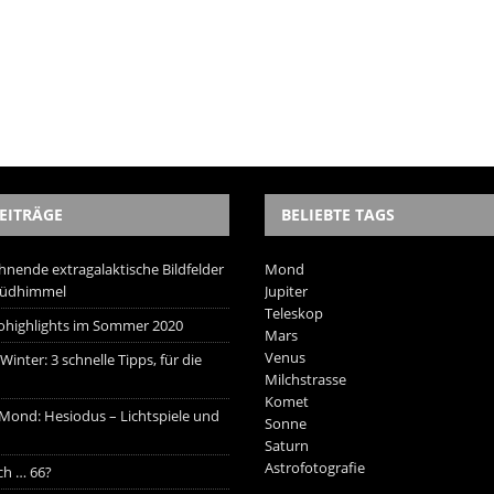
EITRÄGE
BELIEBTE TAGS
hnende extragalaktische Bildfelder
Mond
Südhimmel
Jupiter
Teleskop
trohighlights im Sommer 2020
Mars
Venus
inter: 3 schnelle Tipps, für die
Milchstrasse
Komet
 Mond: Hesiodus – Lichtspiele und
Sonne
Saturn
Astrofotografie
ich … 66?