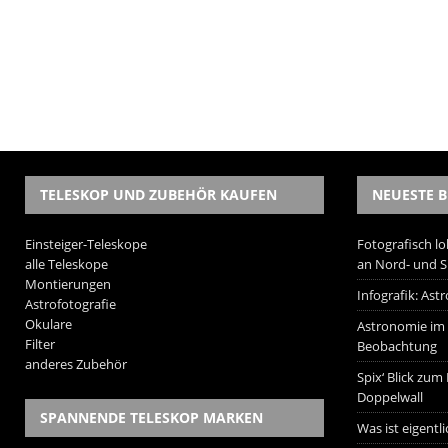
TELESKOP UND ZUBEHÖR KAUFEN
NEUESTE B
Einsteiger-Teleskope
Fotografisch lo
alle Teleskope
an Nord- und 
Montierungen
Infografik: As
Astrofotografie
Okulare
Astronomie im W
Filter
Beobachtung
anderes Zubehör
Spix‘ Blick zum
Doppelwall
SPANNENDE TELESKOP MARKEN
Was ist eigentl