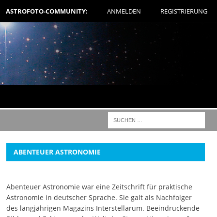
ASTROFOTO-COMMUNITY:
ANMELDEN
REGISTRIERUNG
ABENTEUER ASTRONOMIE
Abenteuer Astronomie war eine Zeitschrift für praktische
Astronomie in deutscher Sprache. Sie galt als Nachfolger
des langjährigen Magazins Interstellarum. Beeindruckende