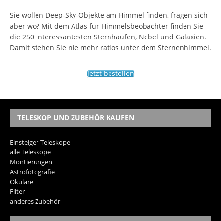
Sie wollen Deep-Sky-Objekte am Himmel finden, fragen sich
aber wo? Mit dem Atlas für Himmelsbeobachter finden Sie
die 250 interessantesten Sternhaufen, Nebel und Galaxien.
Damit stehen Sie nie mehr ratlos unter dem Sternenhimmel.
Jetzt bestellen
TELESKOP UND ZUBEHÖR KAUFEN
Einsteiger-Teleskope
alle Teleskope
Montierungen
Astrofotografie
Okulare
Filter
anderes Zubehör