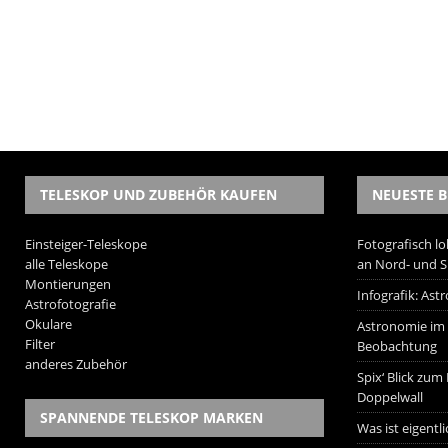
TELESKOP UND ZUBEHÖR KAUFEN
NEUESTE B
Einsteiger-Teleskope
Fotografisch lo
alle Teleskope
an Nord- und 
Montierungen
Infografik: As
Astrofotografie
Okulare
Astronomie im W
Filter
Beobachtung
anderes Zubehör
Spix‘ Blick zum
Doppelwall
SPANNENDE TELESKOP MARKEN
Was ist eigentl