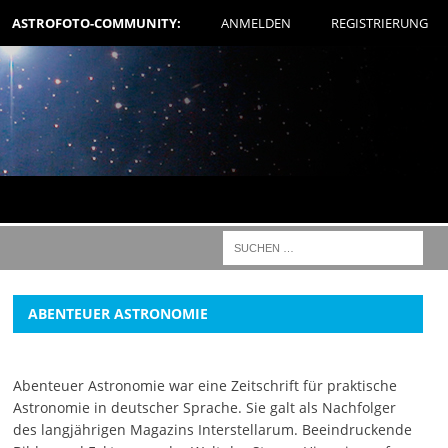
ASTROFOTO-COMMUNITY:
ANMELDEN
REGISTRIERUNG
ABENTEUER ASTRONOMIE
Abenteuer Astronomie war eine Zeitschrift für praktische
Astronomie in deutscher Sprache. Sie galt als Nachfolger
des langjährigen Magazins Interstellarum. Beeindruckende