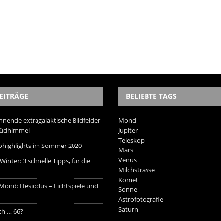
EITRÄGE
BELIEBTE TAGS
hnende extragalaktische Bildfelder
Mond
Südhimmel
Jupiter
Teleskop
trohighlights im Sommer 2020
Mars
Venus
inter: 3 schnelle Tipps, für die
Milchstrasse
Komet
 Mond: Hesiodus – Lichtspiele und
Sonne
Astrofotografie
Saturn
ich … 66?