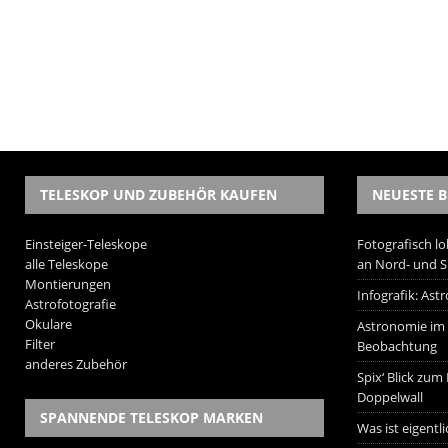
TELESKOP UND ZUBEHÖR KAUFEN
NEUESTE B
Einsteiger-Teleskope
Fotografisch lo
alle Teleskope
an Nord- und 
Montierungen
Infografik: As
Astrofotografie
Okulare
Astronomie im W
Filter
Beobachtung
anderes Zubehör
Spix‘ Blick zum
Doppelwall
SPANNENDE TELESKOP MARKEN
Was ist eigentl