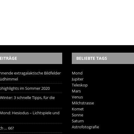
EITRÄGE
BELIEBTE TAGS
hnende extragalaktische Bildfelder
Mond
Südhimmel
Jupiter
Teleskop
trohighlights im Sommer 2020
Mars
Venus
inter: 3 schnelle Tipps, für die
Milchstrasse
Komet
 Mond: Hesiodus – Lichtspiele und
Sonne
Saturn
Astrofotografie
ich … 66?