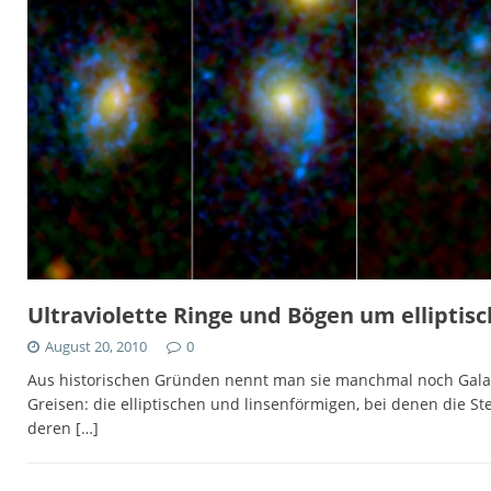
Ultraviolette Ringe und Bögen um elliptis
August 20, 2010
0
Aus historischen Gründen nennt man sie manchmal noch Galaxi
Greisen: die elliptischen und linsenförmigen, bei denen die
deren
[…]