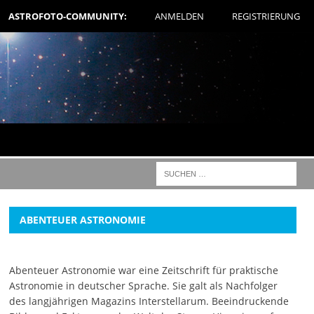
ASTROFOTO-COMMUNITY:
ANMELDEN
REGISTRIERUNG
ABENTEUER ASTRONOMIE
Abenteuer Astronomie war eine Zeitschrift für praktische
Astronomie in deutscher Sprache. Sie galt als Nachfolger
des langjährigen Magazins Interstellarum. Beeindruckende