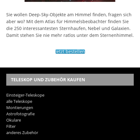
Sie wollen Deep-Sky-Objekte am Himmel finden, fragen sich
aber wo? Mit dem Atlas für Himmelsbeobachter finden Sie
die 250 interessantesten Sternhaufen, Nebel und Galaxien.
Damit stehen Sie nie mehr ratlos unter dem Sternenhimmel.
Jetzt bestellen
TELESKOP UND ZUBEHÖR KAUFEN
Einsteiger-Teleskope
alle Teleskope
Montierungen
Astrofotografie
Okulare
Filter
anderes Zubehör