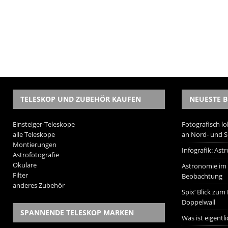
TELESKOP UND ZUBEHÖR KAUFEN
NEUESTE B
Einsteiger-Teleskope
Fotografisch lo
alle Teleskope
an Nord- und 
Montierungen
Infografik: As
Astrofotografie
Okulare
Astronomie im W
Filter
Beobachtung
anderes Zubehör
Spix‘ Blick zum
Doppelwall
SPANNENDE TELESKOP MARKEN
Was ist eigentl