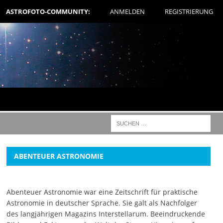
ASTROFOTO-COMMUNITY:
ANMELDEN
REGISTRIERUNG
ABENTEUER ASTRONOMIE
Abenteuer Astronomie war eine Zeitschrift für praktische
Astronomie in deutscher Sprache. Sie galt als Nachfolger
des langjährigen Magazins Interstellarum. Beeindruckende