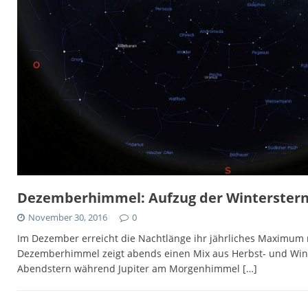
Dezemberhimmel: Aufzug der Winterstern
November 30, 2016
0
Im Dezember erreicht die Nachtlänge ihr jährliches Maximu
Dezemberhimmel zeigt abends einen Mix aus Herbst- und Wint
Abendstern während Jupiter am Morgenhimmel
[…]