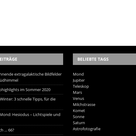
EITRÄGE
BELIEBTE TAGS
hnende extragalaktische Bildfelder
Mond
Südhimmel
Jupiter
Teleskop
trohighlights im Sommer 2020
Mars
Venus
inter: 3 schnelle Tipps, für die
Milchstrasse
Komet
 Mond: Hesiodus – Lichtspiele und
Sonne
Saturn
Astrofotografie
ich … 66?