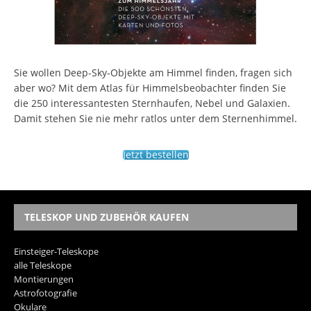
Sie wollen Deep-Sky-Objekte am Himmel finden, fragen sich
aber wo? Mit dem Atlas für Himmelsbeobachter finden Sie
die 250 interessantesten Sternhaufen, Nebel und Galaxien.
Damit stehen Sie nie mehr ratlos unter dem Sternenhimmel.
Jetzt bestellen
TELESKOP UND ZUBEHÖR KAUFEN
Einsteiger-Teleskope
alle Teleskope
Montierungen
Astrofotografie
Okulare