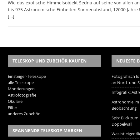
Wie das exotische Himmelsobjekt Sedna auf seine von allen a
bis 975 Astronomische Einheiten Sonnenabstand, 12000 Jahre U
[…]
TELESKOP UND ZUBEHÖR KAUFEN
NEUESTE B
Einsteiger-Teleskope
Fotografisch lo
alle Teleskope
an Nord- und 
Montierungen
Infografik: As
Astrofotografie
Okulare
Astronomie im W
Filter
Beobachtung
anderes Zubehör
Spix‘ Blick zum
Doppelwall
SPANNENDE TELESKOP MARKEN
Was ist eigentl