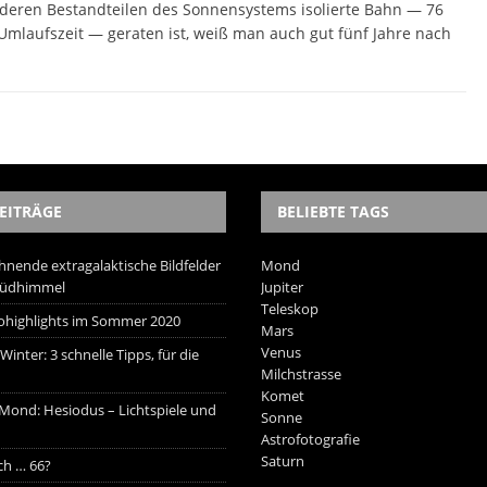
nderen Bestandteilen des Sonnensystems isolierte Bahn — 76
mlaufszeit — geraten ist, weiß man auch gut fünf Jahre nach
EITRÄGE
BELIEBTE TAGS
hnende extragalaktische Bildfelder
Mond
Südhimmel
Jupiter
Teleskop
trohighlights im Sommer 2020
Mars
Venus
inter: 3 schnelle Tipps, für die
Milchstrasse
Komet
 Mond: Hesiodus – Lichtspiele und
Sonne
Astrofotografie
Saturn
ich … 66?