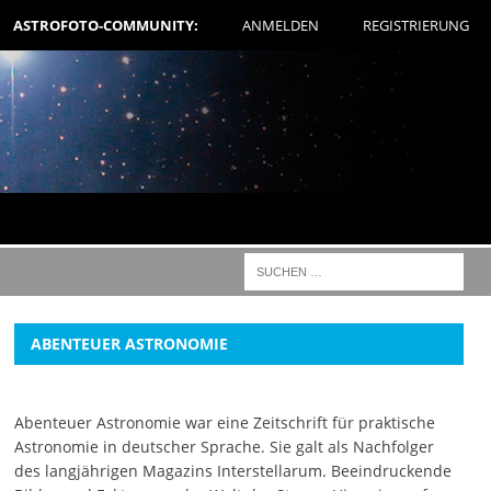
ASTROFOTO-COMMUNITY:
ANMELDEN
REGISTRIERUNG
ABENTEUER ASTRONOMIE
Abenteuer Astronomie war eine Zeitschrift für praktische
Astronomie in deutscher Sprache. Sie galt als Nachfolger
des langjährigen Magazins Interstellarum. Beeindruckende