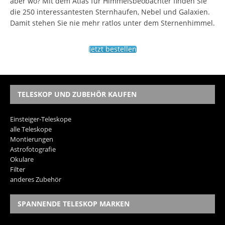
aber wo? Mit dem Atlas für Himmelsbeobachter finden Sie
die 250 interessantesten Sternhaufen, Nebel und Galaxien.
Damit stehen Sie nie mehr ratlos unter dem Sternenhimmel.
Jetzt bestellen
TELESKOP UND ZUBEHÖR KAUFEN
Einsteiger-Teleskope
alle Teleskope
Montierungen
Astrofotografie
Okulare
Filter
anderes Zubehör
SPANNENDE TELESKOP MARKEN