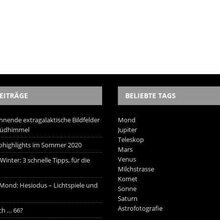
EITRÄGE
BELIEBTE TAGS
hnende extragalaktische Bildfelder
Mond
Südhimmel
Jupiter
Teleskop
trohighlights im Sommer 2020
Mars
Venus
inter: 3 schnelle Tipps, für die
Milchstrasse
Komet
 Mond: Hesiodus – Lichtspiele und
Sonne
Saturn
Astrofotografie
ich … 66?