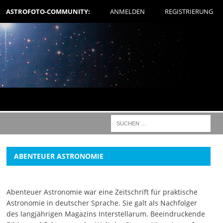
ASTROFOTO-COMMUNITY:
ANMELDEN
REGISTRIERUNG
ABENTEUER ASTRONOMIE
Abenteuer Astronomie war eine Zeitschrift für praktische
Astronomie in deutscher Sprache. Sie galt als Nachfolger
des langjährigen Magazins Interstellarum. Beeindruckende