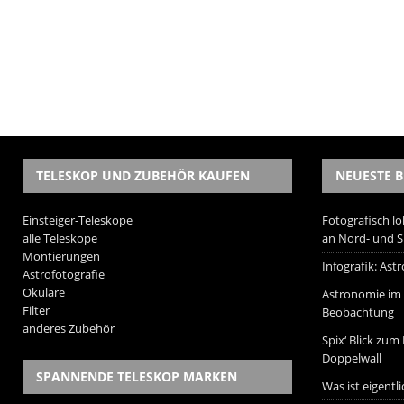
TELESKOP UND ZUBEHÖR KAUFEN
NEUESTE B
Einsteiger-Teleskope
Fotografisch lo
alle Teleskope
an Nord- und 
Montierungen
Infografik: As
Astrofotografie
Okulare
Astronomie im W
Filter
Beobachtung
anderes Zubehör
Spix‘ Blick zum
Doppelwall
SPANNENDE TELESKOP MARKEN
Was ist eigentl