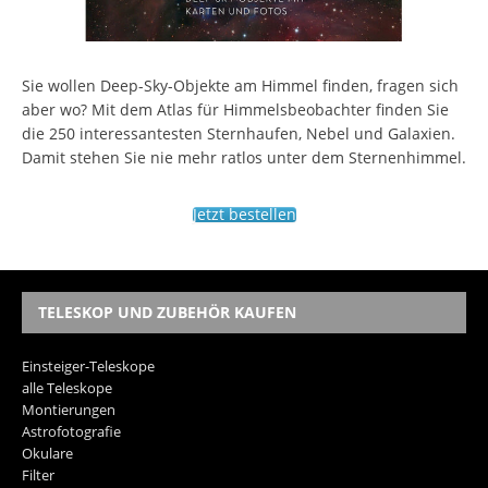
Sie wollen Deep-Sky-Objekte am Himmel finden, fragen sich
aber wo? Mit dem Atlas für Himmelsbeobachter finden Sie
die 250 interessantesten Sternhaufen, Nebel und Galaxien.
Damit stehen Sie nie mehr ratlos unter dem Sternenhimmel.
Jetzt bestellen
TELESKOP UND ZUBEHÖR KAUFEN
Einsteiger-Teleskope
alle Teleskope
Montierungen
Astrofotografie
Okulare
Filter