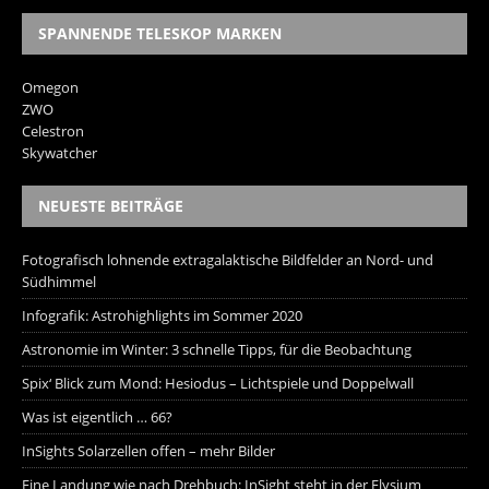
SPANNENDE TELESKOP MARKEN
Omegon
ZWO
Celestron
Skywatcher
NEUESTE BEITRÄGE
Fotografisch lohnende extragalaktische Bildfelder an Nord- und
Südhimmel
Infografik: Astrohighlights im Sommer 2020
Astronomie im Winter: 3 schnelle Tipps, für die Beobachtung
Spix‘ Blick zum Mond: Hesiodus – Lichtspiele und Doppelwall
Was ist eigentlich … 66?
InSights Solarzellen offen – mehr Bilder
Eine Landung wie nach Drehbuch: InSight steht in der Elysium