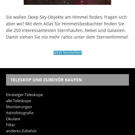
Sie wollen Deep-Sky-Objekte am Himmel finden, fragen sich
aber wo? Mit dem Atlas für Himmelsbeobachter finden Sie
die 250 interessantesten Sternhaufen, Nebel und Galaxien.
Damit stehen Sie nie mehr ratlos unter dem Sternenhimmel.
Jetzt bestellen
TELESKOP UND ZUBEHÖR KAUFEN
Einsteiger-Teleskope
alle Teleskope
Montierungen
Astrofotografie
Okulare
Filter
anderes Zubehör