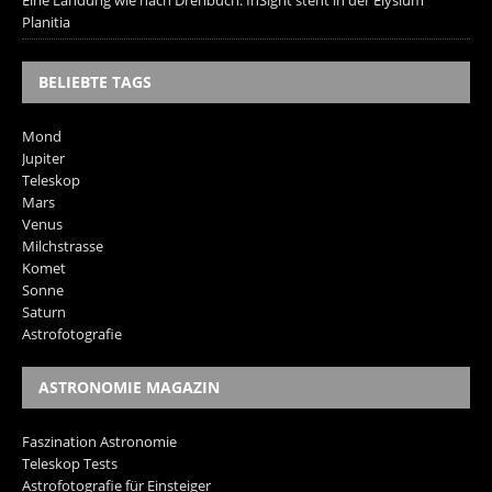
Eine Landung wie nach Drehbuch: InSight steht in der Elysium
Planitia
BELIEBTE TAGS
Mond
Jupiter
Teleskop
Mars
Venus
Milchstrasse
Komet
Sonne
Saturn
Astrofotografie
ASTRONOMIE MAGAZIN
Faszination Astronomie
Teleskop Tests
Astrofotografie für Einsteiger