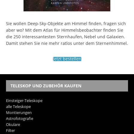
Sie wollen Deep-Sky-Objekte am Himmel finden, fragen sich
aber wo? Mit dem Atlas für Himmelsbeobachter finden Sie
die 250 interessantesten Sternhaufen, Nebel und Galaxien.
Damit stehen Sie nie mehr ratlos unter dem Sternenhimmel.
Jetzt bestellen
TELESKOP UND ZUBEHÖR KAUFEN
Einsteiger-Teleskope
alle Teleskope
Montierungen
Astrofotografie
Okulare
Filter