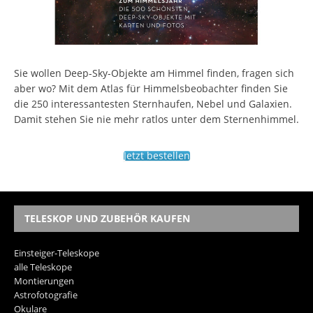
Sie wollen Deep-Sky-Objekte am Himmel finden, fragen sich
aber wo? Mit dem Atlas für Himmelsbeobachter finden Sie
die 250 interessantesten Sternhaufen, Nebel und Galaxien.
Damit stehen Sie nie mehr ratlos unter dem Sternenhimmel.
Jetzt bestellen
TELESKOP UND ZUBEHÖR KAUFEN
Einsteiger-Teleskope
alle Teleskope
Montierungen
Astrofotografie
Okulare