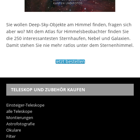
Sie wollen Deep-Sky-Objekte am Himmel finden, fragen sich
aber wo? Mit dem Atlas für Himmelsbeobachter finden Sie
die 250 interessantesten Sternhaufen, Nebel und Galaxien.
Damit stehen Sie nie mehr ratlos unter dem Sternenhimmel.
Jetzt bestellen
TELESKOP UND ZUBEHÖR KAUFEN
Einsteiger-Teleskope
alle Teleskope
Montierungen
Astrofotografie
Okulare
Filter