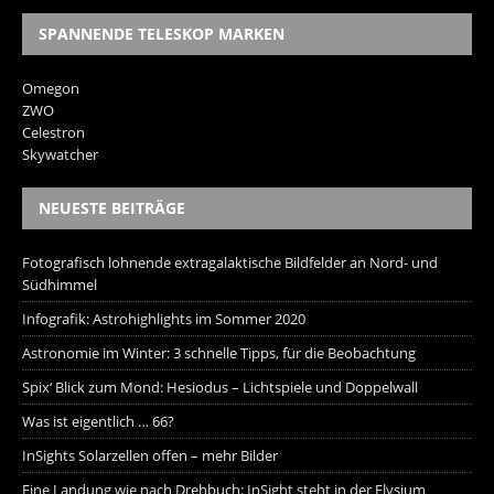
SPANNENDE TELESKOP MARKEN
Omegon
ZWO
Celestron
Skywatcher
NEUESTE BEITRÄGE
Fotografisch lohnende extragalaktische Bildfelder an Nord- und
Südhimmel
Infografik: Astrohighlights im Sommer 2020
Astronomie im Winter: 3 schnelle Tipps, für die Beobachtung
Spix‘ Blick zum Mond: Hesiodus – Lichtspiele und Doppelwall
Was ist eigentlich … 66?
InSights Solarzellen offen – mehr Bilder
Eine Landung wie nach Drehbuch: InSight steht in der Elysium