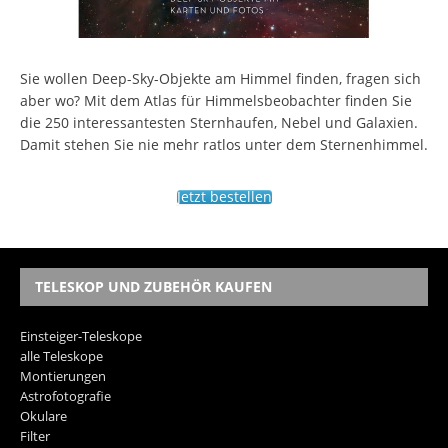
Sie wollen Deep-Sky-Objekte am Himmel finden, fragen sich
aber wo? Mit dem Atlas für Himmelsbeobachter finden Sie
die 250 interessantesten Sternhaufen, Nebel und Galaxien.
Damit stehen Sie nie mehr ratlos unter dem Sternenhimmel.
Jetzt bestellen
TELESKOP UND ZUBEHÖR KAUFEN
Einsteiger-Teleskope
alle Teleskope
Montierungen
Astrofotografie
Okulare
Filter