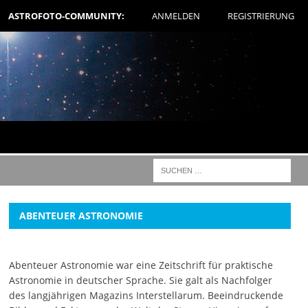
ASTROFOTO-COMMUNITY:
ANMELDEN
REGISTRIERUNG
ABENTEUER ASTRONOMIE
Abenteuer Astronomie war eine Zeitschrift für praktische
Astronomie in deutscher Sprache. Sie galt als Nachfolger
des langjährigen Magazins Interstellarum. Beeindruckende