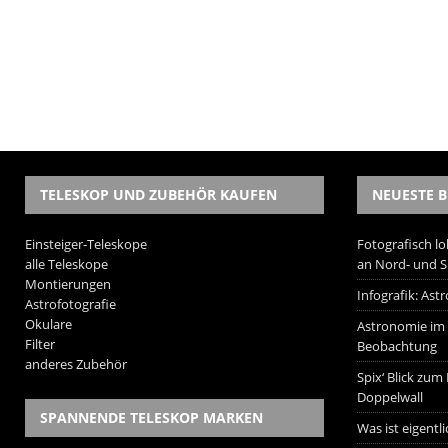
TELESKOP UND ZUBEHÖR KAUFEN
NEUESTE B
Einsteiger-Teleskope
Fotografisch lo
alle Teleskope
an Nord- und 
Montierungen
Infografik: As
Astrofotografie
Okulare
Astronomie im W
Filter
Beobachtung
anderes Zubehör
Spix‘ Blick zum
Doppelwall
SPANNENDE TELESKOP MARKEN
Was ist eigentl