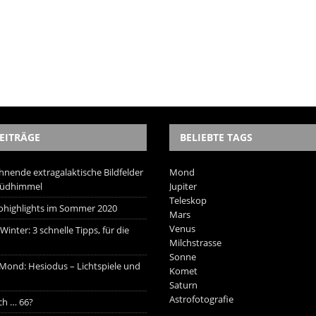
EITRÄGE
BELIEBTE TAGS
hnende extragalaktische Bildfelder
Mond
Südhimmel
Jupiter
Teleskop
trohighlights im Sommer 2020
Mars
Venus
inter: 3 schnelle Tipps, für die
Milchstrasse
Sonne
 Mond: Hesiodus – Lichtspiele und
Komet
Saturn
Astrofotografie
ich … 66?