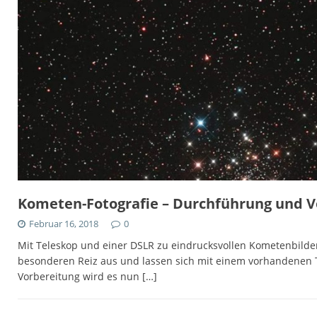
Kometen-Fotografie – Durchführung und V
Februar 16, 2018
0
Mit Teleskop und einer DSLR zu eindrucksvollen Kometenbild
besonderen Reiz aus und lassen sich mit einem vorhandenen Te
Vorbereitung wird es nun
[…]