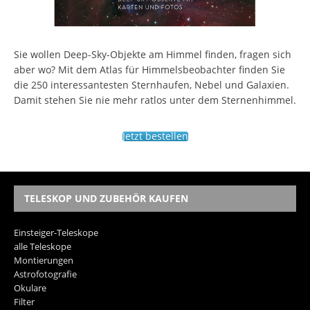
Sie wollen Deep-Sky-Objekte am Himmel finden, fragen sich
aber wo? Mit dem Atlas für Himmelsbeobachter finden Sie
die 250 interessantesten Sternhaufen, Nebel und Galaxien.
Damit stehen Sie nie mehr ratlos unter dem Sternenhimmel.
Jetzt bestellen
TELESKOP UND ZUBEHÖR KAUFEN
Einsteiger-Teleskope
alle Teleskope
Montierungen
Astrofotografie
Okulare
Filter