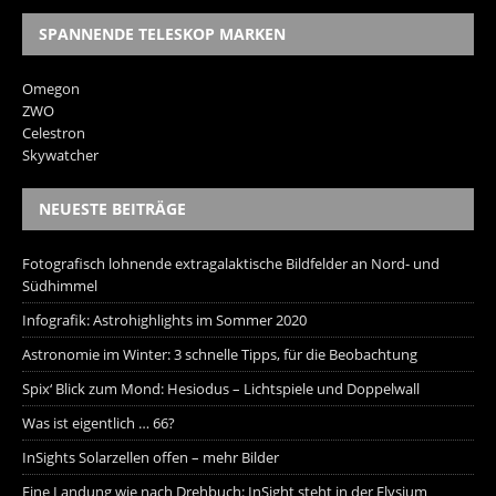
SPANNENDE TELESKOP MARKEN
Omegon
ZWO
Celestron
Skywatcher
NEUESTE BEITRÄGE
Fotografisch lohnende extragalaktische Bildfelder an Nord- und
Südhimmel
Infografik: Astrohighlights im Sommer 2020
Astronomie im Winter: 3 schnelle Tipps, für die Beobachtung
Spix‘ Blick zum Mond: Hesiodus – Lichtspiele und Doppelwall
Was ist eigentlich … 66?
InSights Solarzellen offen – mehr Bilder
Eine Landung wie nach Drehbuch: InSight steht in der Elysium