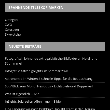
SPANNENDE TELESKOP MARKEN
Omegon
ZWO
Celestron
Skywatcher
NEUESTE BEITRÄGE
Fotografisch lohnende extragalaktische Bildfelder an Nord- und
Südhimmel
Infografik: Astrohighlights im Sommer 2020
Astronomie im Winter: 3 schnelle Tipps, für die Beobachtung
Spix‘ Blick zum Mond: Hesiodus – Lichtspiele und Doppelwall
Was ist eigentlich … 66?
InSights Solarzellen offen – mehr Bilder
Eine Landung wie nach Drehbuch: InSight steht in der Elysium