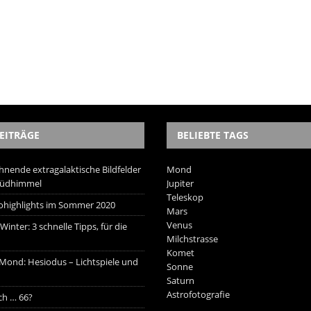
EITRÄGE
BELIEBTE TAGS
hnende extragalaktische Bildfelder
Mond
Südhimmel
Jupiter
Teleskop
trohighlights im Sommer 2020
Mars
Venus
inter: 3 schnelle Tipps, für die
Milchstrasse
Komet
 Mond: Hesiodus – Lichtspiele und
Sonne
Saturn
Astrofotografie
ich … 66?