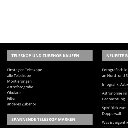
TELESKOP UND ZUBEHÖR KAUFEN
NEUESTE B
Einsteiger-Teleskope
Fotografisch lo
alle Teleskope
an Nord- und 
Montierungen
Infografik: As
Astrofotografie
Okulare
Astronomie im W
Filter
Beobachtung
anderes Zubehör
Spix‘ Blick zum
Doppelwall
SPANNENDE TELESKOP MARKEN
Was ist eigentl