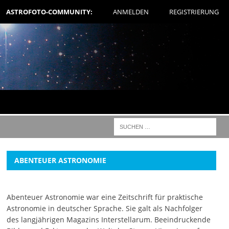
ASTROFOTO-COMMUNITY:
ANMELDEN
REGISTRIERUNG
ABENTEUER ASTRONOMIE
Abenteuer Astronomie war eine Zeitschrift für praktische
Astronomie in deutscher Sprache. Sie galt als Nachfolger
des langjährigen Magazins Interstellarum. Beeindruckende