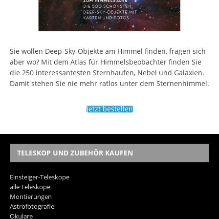
Sie wollen Deep-Sky-Objekte am Himmel finden, fragen sich
aber wo? Mit dem Atlas für Himmelsbeobachter finden Sie
die 250 interessantesten Sternhaufen, Nebel und Galaxien.
Damit stehen Sie nie mehr ratlos unter dem Sternenhimmel.
Jetzt bestellen
TELESKOP UND ZUBEHÖR KAUFEN
Einsteiger-Teleskope
alle Teleskope
Montierungen
Astrofotografie
Okulare