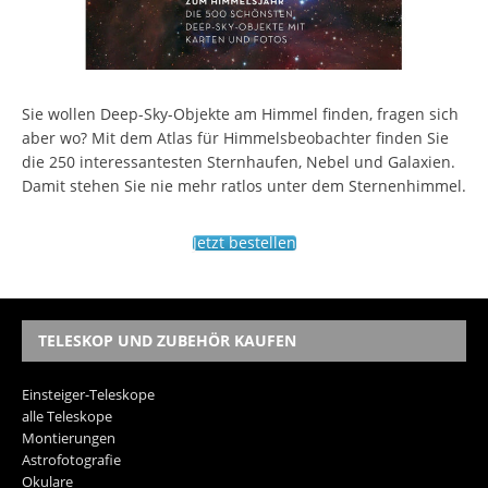
Sie wollen Deep-Sky-Objekte am Himmel finden, fragen sich
aber wo? Mit dem Atlas für Himmelsbeobachter finden Sie
die 250 interessantesten Sternhaufen, Nebel und Galaxien.
Damit stehen Sie nie mehr ratlos unter dem Sternenhimmel.
Jetzt bestellen
TELESKOP UND ZUBEHÖR KAUFEN
Einsteiger-Teleskope
alle Teleskope
Montierungen
Astrofotografie
Okulare