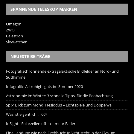
SPANNENDE TELESKOP MARKEN
Omegon
ZWO
Celestron
Skywatcher
NEUESTE BEITRÄGE
Fotografisch lohnende extragalaktische Bildfelder an Nord- und
Südhimmel
Infografik: Astrohighlights im Sommer 2020
Astronomie im Winter: 3 schnelle Tipps, für die Beobachtung
Spix‘ Blick zum Mond: Hesiodus – Lichtspiele und Doppelwall
Was ist eigentlich … 66?
InSights Solarzellen offen – mehr Bilder
Eine Landung wie nach Drehbuch: InSight steht in der Elysium