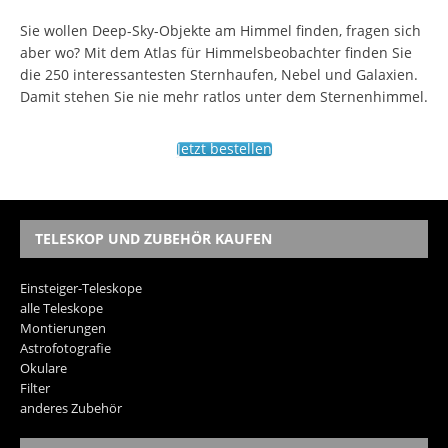
Sie wollen Deep-Sky-Objekte am Himmel finden, fragen sich
aber wo? Mit dem Atlas für Himmelsbeobachter finden Sie
die 250 interessantesten Sternhaufen, Nebel und Galaxien.
Damit stehen Sie nie mehr ratlos unter dem Sternenhimmel.
Jetzt bestellen
TELESKOP UND ZUBEHÖR KAUFEN
Einsteiger-Teleskope
alle Teleskope
Montierungen
Astrofotografie
Okulare
Filter
anderes Zubehör