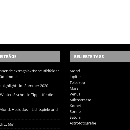
EITRÄGE
BELIEBTE TAGS
hnende extragalaktische Bildfelder
Mond
Südhimmel
Jupiter
Teleskop
trohighlights im Sommer 2020
Mars
Venus
inter: 3 schnelle Tipps, für die
Milchstrasse
Komet
 Mond: Hesiodus – Lichtspiele und
Sonne
Saturn
Astrofotografie
ich … 66?