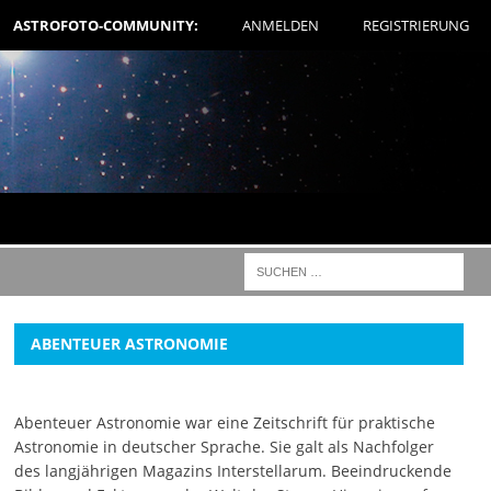
ASTROFOTO-COMMUNITY:
ANMELDEN
REGISTRIERUNG
ABENTEUER ASTRONOMIE
Abenteuer Astronomie war eine Zeitschrift für praktische
Astronomie in deutscher Sprache. Sie galt als Nachfolger
des langjährigen Magazins Interstellarum. Beeindruckende