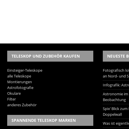
TELESKOP UND ZUBEHÖR KAUFEN
NEUESTE B
Einsteiger-Teleskope
Fotografisch lo
alle Teleskope
an Nord- und 
Montierungen
Infografik: As
Astrofotografie
Okulare
Astronomie im W
Filter
Beobachtung
anderes Zubehör
Spix‘ Blick zum
Doppelwall
SPANNENDE TELESKOP MARKEN
Was ist eigentl