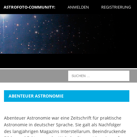
ASTROFOTO-COMMUNITY:
ANMELDEN
REGISTRIERUNG
ABENTEUER ASTRONOMIE
Abenteuer Astronomie war eine Zeitschrift für praktische
Astronomie in deutscher Sprache. Sie galt als Nachfolger
des langjährigen Magazins Interstellarum. Beeindruckende