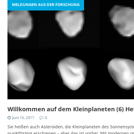
MELDUNGEN AUS DER FORSCHUNG
Willkommen auf dem Kleinplaneten (6) He
Juni 10, 2017
0
Sie heißen auch Asteroiden, die Kleinplaneten des Sonnensyste
punktförmig erschienen – aber das ist vorbei. Mit modernen 