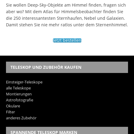
Sie wollen Deep-Sky-Objekte am Himmel finden, fragen sich
aber wo? Mit dem Atlas für Himmelsbeobachter finden Sie
die 250 interessantesten Sternhaufen, Nebel und Galaxien.
Damit stehen Sie nie mehr ratlos unter dem Sternenhimmel.
Jetzt bestellen
TELESKOP UND ZUBEHÖR KAUFEN
Einsteiger-Teleskope
alle Teleskope
Montierungen
Astrofotografie
Okulare
Filter
anderes Zubehör
SPANNENDE TELESKOP MARKEN