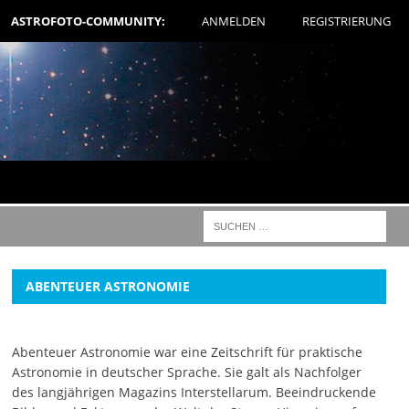
ASTROFOTO-COMMUNITY:
ANMELDEN
REGISTRIERUNG
ABENTEUER ASTRONOMIE
Abenteuer Astronomie war eine Zeitschrift für praktische
Astronomie in deutscher Sprache. Sie galt als Nachfolger
des langjährigen Magazins Interstellarum. Beeindruckende