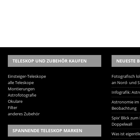
TELESKOP UND ZUBEHÖR KAUFEN
NEUESTE B
Einsteiger-Teleskope
Fotografisch lo
alle Teleskope
an Nord- und 
Montierungen
Infografik: As
Astrofotografie
Okulare
Astronomie im W
Filter
Beobachtung
anderes Zubehör
Spix‘ Blick zum
Doppelwall
SPANNENDE TELESKOP MARKEN
Was ist eigentl