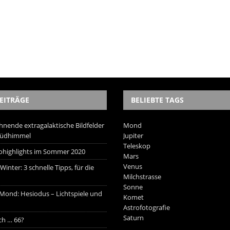
EITRÄGE
BELIEBTE TAGS
hnende extragalaktische Bildfelder
Mond
Südhimmel
Jupiter
Teleskop
trohighlights im Sommer 2020
Mars
Venus
inter: 3 schnelle Tipps, für die
Milchstrasse
Sonne
 Mond: Hesiodus – Lichtspiele und
Komet
Astrofotografie
Saturn
ich … 66?