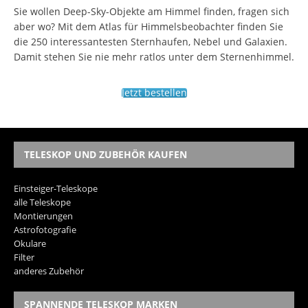
Sie wollen Deep-Sky-Objekte am Himmel finden, fragen sich
aber wo? Mit dem Atlas für Himmelsbeobachter finden Sie
die 250 interessantesten Sternhaufen, Nebel und Galaxien.
Damit stehen Sie nie mehr ratlos unter dem Sternenhimmel.
Jetzt bestellen
TELESKOP UND ZUBEHÖR KAUFEN
Einsteiger-Teleskope
alle Teleskope
Montierungen
Astrofotografie
Okulare
Filter
anderes Zubehör
SPANNENDE TELESKOP MARKEN