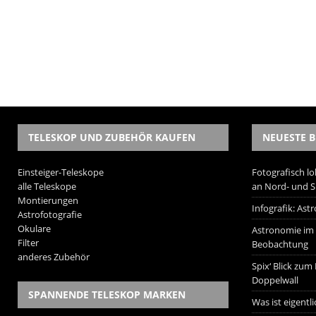
TELESKOP UND ZUBEHÖR KAUFEN
NEUESTE B
Einsteiger-Teleskope
Fotografisch lo
alle Teleskope
an Nord- und 
Montierungen
Infografik: As
Astrofotografie
Okulare
Astronomie im W
Filter
Beobachtung
anderes Zubehör
Spix‘ Blick zum
Doppelwall
SPANNENDE TELESKOP MARKEN
Was ist eigentl