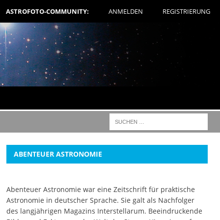
ASTROFOTO-COMMUNITY:
ANMELDEN
REGISTRIERUNG
ABENTEUER ASTRONOMIE
Abenteuer Astronomie war eine Zeitschrift für praktische
Astronomie in deutscher Sprache. Sie galt als Nachfolger
des langjährigen Magazins Interstellarum. Beeindruckende