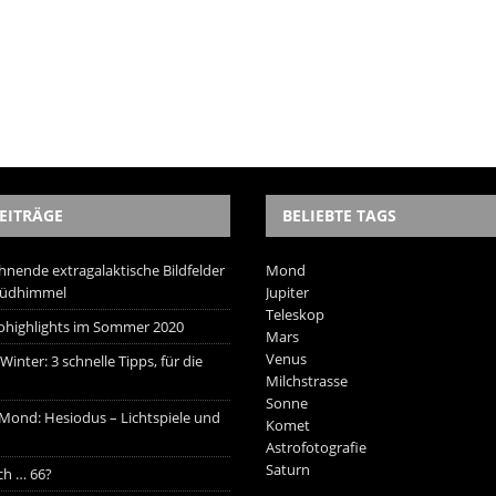
EITRÄGE
BELIEBTE TAGS
hnende extragalaktische Bildfelder
Mond
Südhimmel
Jupiter
Teleskop
trohighlights im Sommer 2020
Mars
Venus
inter: 3 schnelle Tipps, für die
Milchstrasse
Sonne
 Mond: Hesiodus – Lichtspiele und
Komet
Astrofotografie
Saturn
ich … 66?