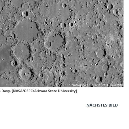
a Davy. [NASA/GSFC/Arizona State University]
NÄCHSTES BILD