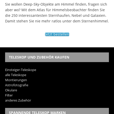
Sie wollen Deep-Sky-Objekte am Himmel finden, fragen sich
aber wo? Mit dem Atlas für Himmelsbeobachter finden Sie
die 250 interessantesten Sternhaufen, Nebel und Galaxien.
Damit stehen Sie nie mehr ratlos unter dem Sternenhimmel.
Jetzt bestellen
TELESKOP UND ZUBEHÖR KAUFEN
Einsteiger-Teleskope
alle Teleskope
Montierungen
Astrofotografie
Okulare
Filter
anderes Zubehör
SPANNENDE TELESKOP MARKEN