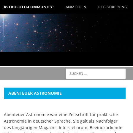
ASTROFOTO-COMMUNITY:
ANMELDEN
REGISTRIERUNG
ABENTEUER ASTRONOMIE
Abenteuer Astronomie war eine Zeitschrift für praktische
Astronomie in deutscher Sprache. Sie galt als Nachfolger
des langjährigen Magazins Interstellarum. Beeindruckende