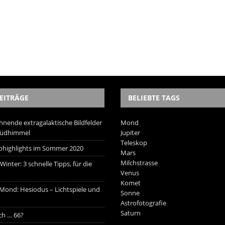
EITRÄGE
BELIEBTE TAGS
hnende extragalaktische Bildfelder
Mond
Südhimmel
Jupiter
Teleskop
trohighlights im Sommer 2020
Mars
Milchstrasse
inter: 3 schnelle Tipps, für die
Venus
Komet
 Mond: Hesiodus – Lichtspiele und
Sonne
Astrofotografie
Saturn
ich … 66?