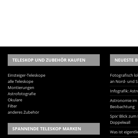
TELESKOP UND ZUBEHÖR KAUFEN
NEUESTE B
Einsteiger-Teleskope
Fotografisch lo
alle Teleskope
an Nord- und 
Montierungen
Infografik: As
Astrofotografie
Okulare
Astronomie im W
Filter
Beobachtung
anderes Zubehör
Spix‘ Blick zum
Doppelwall
SPANNENDE TELESKOP MARKEN
Was ist eigentl