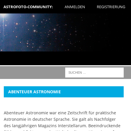
ASTROFOTO-COMMUNITY:
ANMELDEN
REGISTRIERUNG
ABENTEUER ASTRONOMIE
Abenteuer Astronomie war eine Zeitschrift für praktische
Astronomie in deutscher Sprache. Sie galt als Nachfolger
des langjährigen Magazins Interstellarum. Beeindruckende