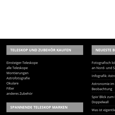
TELESKOP UND ZUBEHÖR KAUFEN
NEUESTE B
Einsteiger-Teleskope
Fotografisch lo
alle Teleskope
an Nord- und 
Montierungen
Infografik: As
Astrofotografie
Okulare
Astronomie im W
Filter
Beobachtung
anderes Zubehör
Spix‘ Blick zum
Doppelwall
SPANNENDE TELESKOP MARKEN
Was ist eigentl