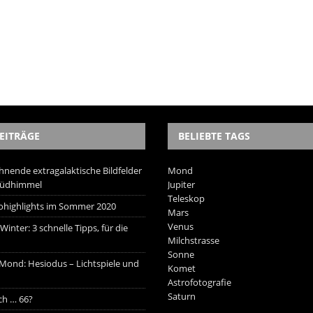
EITRÄGE
BELIEBTE TAGS
hnende extragalaktische Bildfelder
Mond
Südhimmel
Jupiter
Teleskop
trohighlights im Sommer 2020
Mars
Venus
inter: 3 schnelle Tipps, für die
Milchstrasse
Sonne
 Mond: Hesiodus – Lichtspiele und
Komet
Astrofotografie
Saturn
ich … 66?