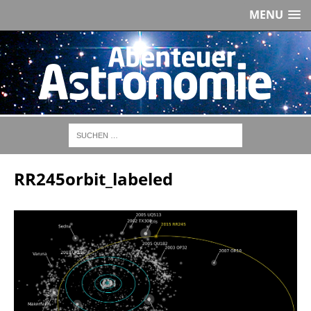
MENU
RR245orbit_labeled