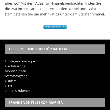
aber wo? Mit dem Atlas für Himmelsbeobachter finden Sie
die 250 interessantesten Sternhaufen, Nebel und Galaxien.
Damit stehen Sie nie mehr ratlos unter dem Sternenhimmel.
Jetzt bestellen
TELESKOP UND ZUBEHÖR KAUFEN
Einsteiger-Teleskope
alle Teleskope
Montierungen
Astrofotografie
Okulare
Filter
anderes Zubehör
SPANNENDE TELESKOP MARKEN