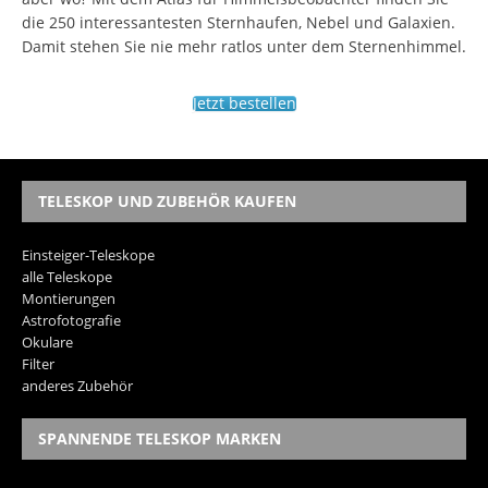
die 250 interessantesten Sternhaufen, Nebel und Galaxien.
Damit stehen Sie nie mehr ratlos unter dem Sternenhimmel.
Jetzt bestellen
TELESKOP UND ZUBEHÖR KAUFEN
Einsteiger-Teleskope
alle Teleskope
Montierungen
Astrofotografie
Okulare
Filter
anderes Zubehör
SPANNENDE TELESKOP MARKEN