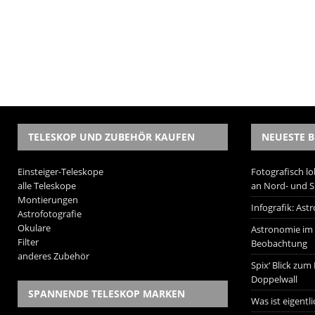
TELESKOP UND ZUBEHÖR KAUFEN
NEUESTE B
Einsteiger-Teleskope
Fotografisch lo
alle Teleskope
an Nord- und 
Montierungen
Infografik: As
Astrofotografie
Okulare
Astronomie im W
Filter
Beobachtung
anderes Zubehör
Spix‘ Blick zum
Doppelwall
SPANNENDE TELESKOP MARKEN
Was ist eigentl