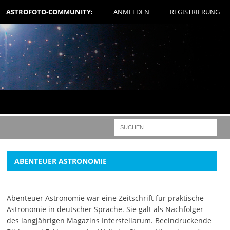
ASTROFOTO-COMMUNITY:
ANMELDEN
REGISTRIERUNG
ABENTEUER ASTRONOMIE
Abenteuer Astronomie war eine Zeitschrift für praktische
Astronomie in deutscher Sprache. Sie galt als Nachfolger
des langjährigen Magazins Interstellarum. Beeindruckende