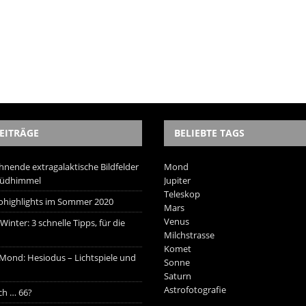
EITRÄGE
BELIEBTE TAGS
hnende extragalaktische Bildfelder
Mond
Südhimmel
Jupiter
Teleskop
trohighlights im Sommer 2020
Mars
Venus
inter: 3 schnelle Tipps, für die
Milchstrasse
Komet
 Mond: Hesiodus – Lichtspiele und
Sonne
Saturn
Astrofotografie
ich … 66?