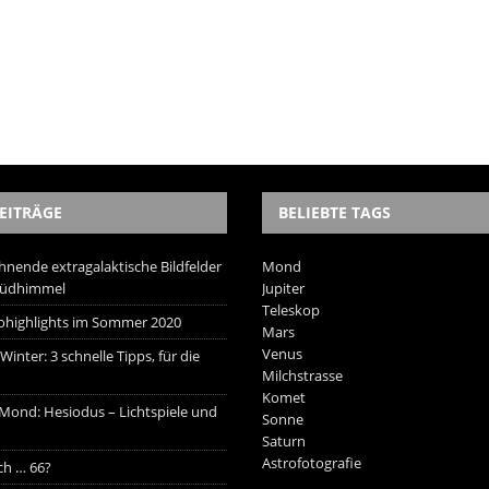
EITRÄGE
BELIEBTE TAGS
hnende extragalaktische Bildfelder
Mond
Südhimmel
Jupiter
Teleskop
trohighlights im Sommer 2020
Mars
Venus
inter: 3 schnelle Tipps, für die
Milchstrasse
Komet
 Mond: Hesiodus – Lichtspiele und
Sonne
Saturn
Astrofotografie
ich … 66?