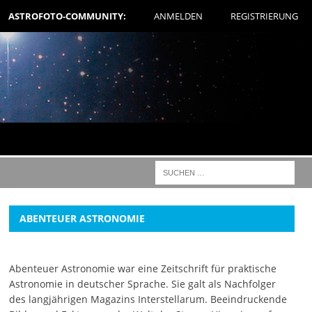
ASTROFOTO-COMMUNITY:
ANMELDEN
REGISTRIERUNG
ABENTEUER ASTRONOMIE
Abenteuer Astronomie war eine Zeitschrift für praktische
Astronomie in deutscher Sprache. Sie galt als Nachfolger
des langjährigen Magazins Interstellarum. Beeindruckende