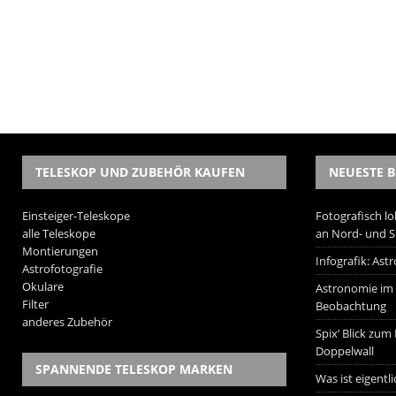
TELESKOP UND ZUBEHÖR KAUFEN
NEUESTE B
Einsteiger-Teleskope
Fotografisch lo
alle Teleskope
an Nord- und 
Montierungen
Infografik: As
Astrofotografie
Okulare
Astronomie im W
Filter
Beobachtung
anderes Zubehör
Spix‘ Blick zum
Doppelwall
SPANNENDE TELESKOP MARKEN
Was ist eigentl